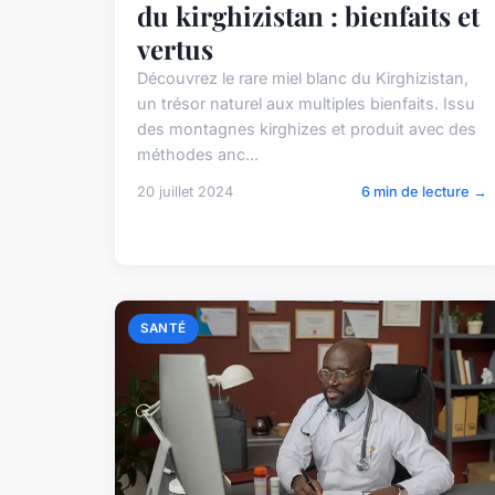
du kirghizistan : bienfaits et
vertus
Découvrez le rare miel blanc du Kirghizistan,
un trésor naturel aux multiples bienfaits. Issu
des montagnes kirghizes et produit avec des
méthodes anc...
20 juillet 2024
6 min de lecture →
SANTÉ