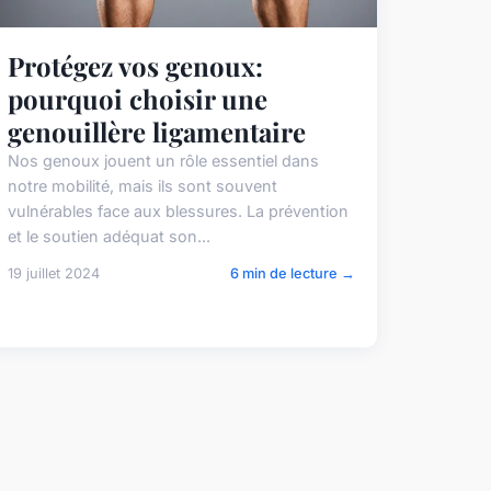
Protégez vos genoux:
pourquoi choisir une
genouillère ligamentaire
Nos genoux jouent un rôle essentiel dans
notre mobilité, mais ils sont souvent
vulnérables face aux blessures. La prévention
et le soutien adéquat son...
19 juillet 2024
6 min de lecture →