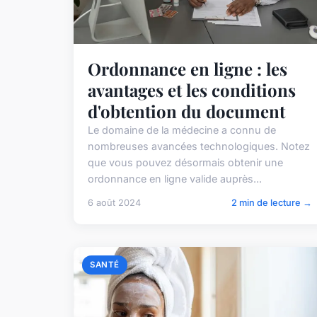
Ordonnance en ligne : les
avantages et les conditions
d'obtention du document
Le domaine de la médecine a connu de
nombreuses avancées technologiques. Notez
que vous pouvez désormais obtenir une
ordonnance en ligne valide auprès...
6 août 2024
2 min de lecture →
SANTÉ