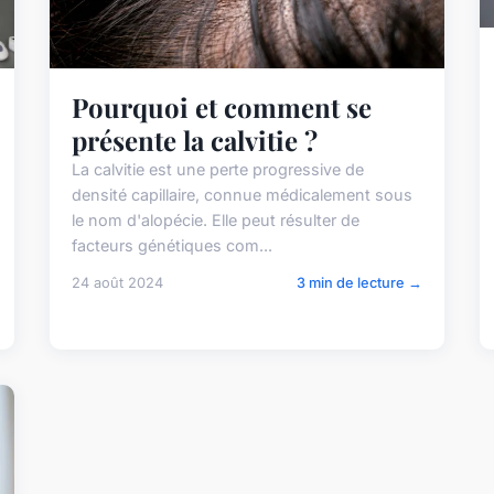
Pourquoi et comment se
présente la calvitie ?
La calvitie est une perte progressive de
densité capillaire, connue médicalement sous
le nom d'alopécie. Elle peut résulter de
facteurs génétiques com...
24 août 2024
3 min de lecture →