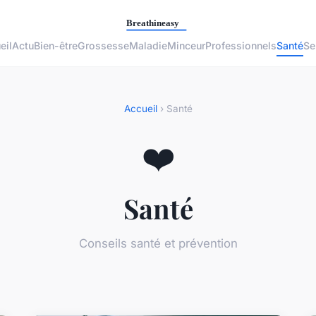
eil
Actu
Bien-être
Grossesse
Maladie
Minceur
Professionnels
Santé
Se
Accueil
› Santé
❤️
Santé
Conseils santé et prévention