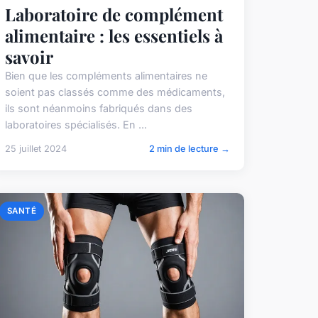
Laboratoire de complément
alimentaire : les essentiels à
savoir
Bien que les compléments alimentaires ne
soient pas classés comme des médicaments,
ils sont néanmoins fabriqués dans des
laboratoires spécialisés. En ...
25 juillet 2024
2 min de lecture →
SANTÉ