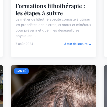
Formations lithothérapie :
les étapes à suivre
Le métier de lithothérapeute consiste à utiliser
les propriétés des pierres, cristaux et minéraux
pour prévenir et guérir les déséquilibres
physiques ...
7 août 2024
3 min de lecture →
SANTÉ