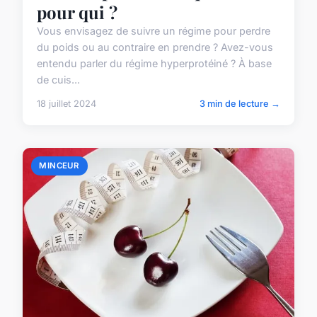
pour qui ?
Vous envisagez de suivre un régime pour perdre
du poids ou au contraire en prendre ? Avez-vous
entendu parler du régime hyperprotéiné ? À base
de cuis...
18 juillet 2024
3 min de lecture →
MINCEUR