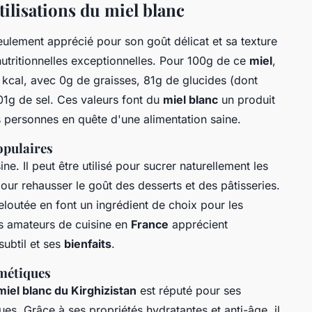
tilisations du miel blanc
ulement apprécié pour son goût délicat et sa texture
utritionnelles exceptionnelles. Pour 100g de ce
miel
,
kcal, avec 0g de graisses, 81g de glucides (dont
01g de sel. Ces valeurs font du
miel blanc
un produit
es personnes en quête d'une alimentation saine.
populaires
ne. Il peut être utilisé pour sucrer naturellement les
our rehausser le goût des desserts et des pâtisseries.
loutée en font un ingrédient de choix pour les
es amateurs de cuisine en
France
apprécient
subtil et ses
bienfaits
.
smétiques
miel blanc du Kirghizistan
est réputé pour ses
es. Grâce à ses propriétés hydratantes et anti-âge, il