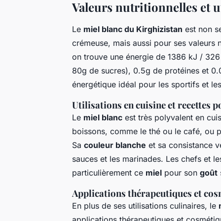
Valeurs nutritionnelles et u
Le
miel blanc du Kirghizistan
est non se
crémeuse, mais aussi pour ses valeurs n
on trouve une énergie de 1386 kJ / 326 
80g de sucres), 0.5g de protéines et 0.
énergétique idéal pour les sportifs et l
Utilisations en cuisine et recettes 
Le
miel blanc
est très polyvalent en cuisi
boissons, comme le thé ou le café, ou p
Sa
couleur blanche
et sa consistance ve
sauces et les marinades. Les chefs et l
particulièrement ce
miel
pour son
goût
Applications thérapeutiques et co
En plus de ses utilisations culinaires, le
applications thérapeutiques et cosmétiqu