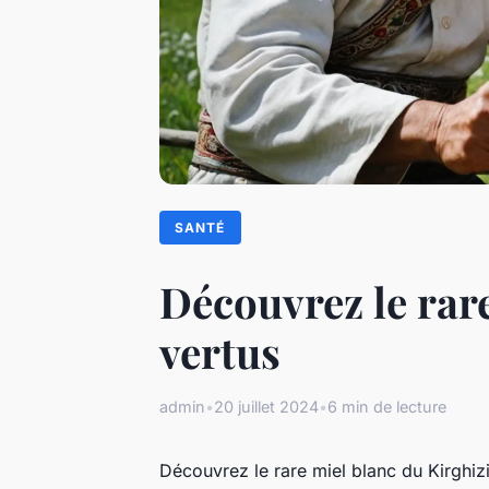
SANTÉ
Découvrez le rare
vertus
admin
•
20 juillet 2024
•
6 min de lecture
Découvrez le rare miel blanc du Kirghizis