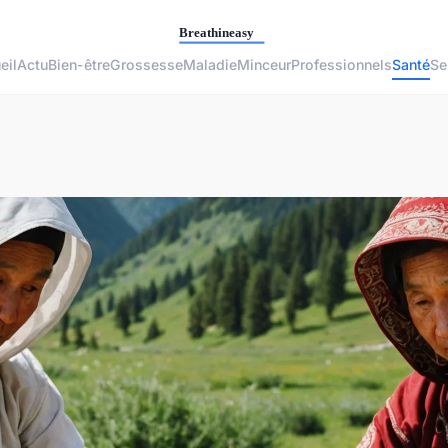
eil
Actu
Bien-être
Grossesse
Maladie
Minceur
Professionnels
Santé
Se