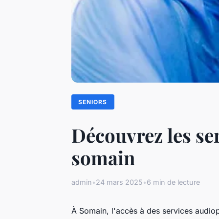
SENIORS
Découvrez les se
somain
admin
•
24 mars 2025
•
6 min de lecture
À Somain, l'accès à des services audiop