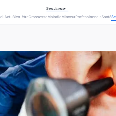
eil
Actu
Bien-être
Grossesse
Maladie
Minceur
Professionnels
Santé
Se