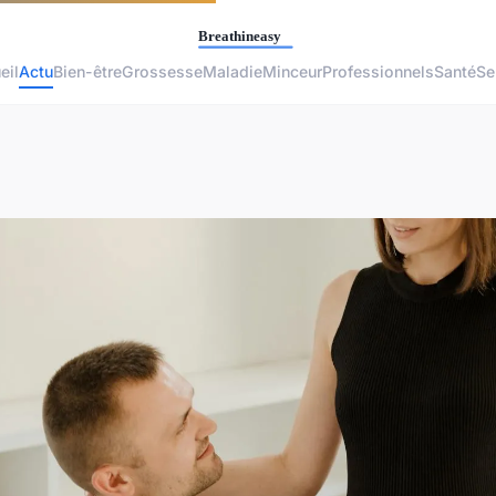
eil
Actu
Bien-être
Grossesse
Maladie
Minceur
Professionnels
Santé
Se