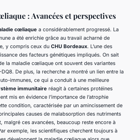
œliaque : Avancées et perspectives
ladie cœliaque
a considérablement progressé. La
une a été enrichie grâce au travail acharné de
e, y compris ceux du
CHU Bordeaux
. L’une des
issance des facteurs génétiques impliqués. On sait
de la maladie cœliaque ont souvent des variantes
Q8. De plus, la recherche a montré un lien entre la
auto-immunes, ce qui a conduit à une meilleure
ystème immunitaire
réagit à certaines protéines
ent mis en évidence l’importance de l’atrophie
ette condition, caractérisée par un amincissement de
es principales causes de malabsorption des nutriments
t, malgré ces avancées, beaucoup reste encore à
ar exemple, les scientifiques cherchent toujours à
es développent la maladie cœliaque alors que