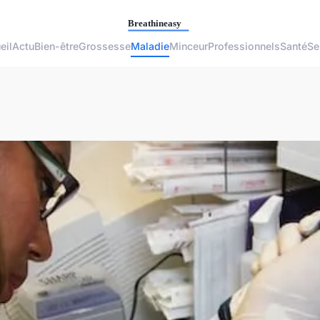
eil
Actu
Bien-être
Grossesse
Maladie
Minceur
Professionnels
Santé
Se