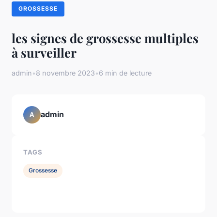
GROSSESSE
les signes de grossesse multiples
à surveiller
admin
•
8 novembre 2023
•
6 min de lecture
admin
A
TAGS
Grossesse